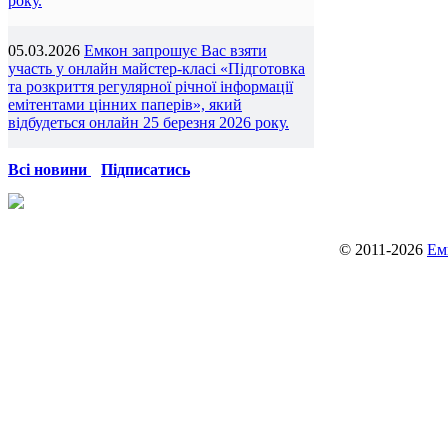
року.
05.03.2026
Емкон запрошує Вас взяти
участь у онлайн майстер-класі «Підготовка
та розкриття регулярної річної інформації
емітентами цінних паперів», який
відбудеться онлайн 25 березня 2026 року.
Всі новини
Підписатись
© 2011-2026
Ем