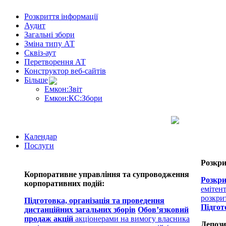
Розкриття інформації
Аудит
Загальні збори
Зміна типу АТ
Сквіз-аут
Перетворення АТ
Конструктор веб-сайтів
Більше
Емкон:Звіт
Емкон:КС:Збори
Календар
Послуги
Розкри
Корпоративне управління та супроводження
Розкри
корпоративних подій:
емітен
розкри
Підготовка, організація та проведення
Підгот
дистанційних загальних зборів
Обов’язковий
продаж акцій
акціонерами на вимогу власника
Депози