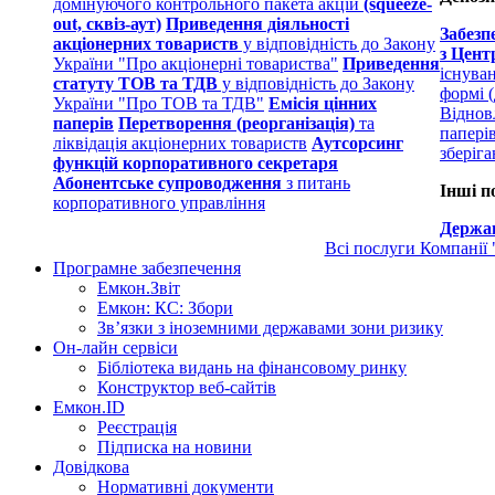
домінуючого контрольного пакета акцій
(squeeze-
out, сквіз-аут)
Приведення діяльності
Забезп
акціонерних товариств
у відповідність до Закону
з Цент
України "Про акціонерні товариства"
Приведення
існува
статуту ТОВ та ТДВ
у відповідність до Закону
формі (
України "Про ТОВ та ТДВ"
Емісія цінних
Віднов
паперів
Перетворення (реорганізація)
та
папері
ліквідація акціонерних товариств
Аутсорсинг
зберіг
функцій корпоративного секретаря
Абонентське супроводження
з питань
Інші п
корпоративного управління
Держав
Всі послуги Компанії
Програмне забезпечення
Емкон.Звіт
Емкон: КС: Збори
Зв’язки з іноземними державами зони ризику
Он-лайн сервіси
Бібліотека видань на фінансовому ринку
Конструктор веб-сайтів
Емкон.ID
Реєстрація
Підписка на новини
Довідкова
Нормативні документи